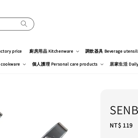
tory price
廚房用品 Kitchenware
調飲器具 Beverage utensil
cookware
個人護理 Personal care products
居家生活 Daily n
SEN
Regular
NT$ 119
price