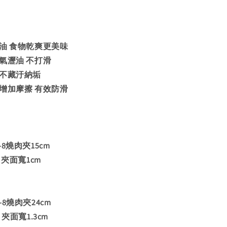
油 食物乾爽更美味
氣瀝油 不打滑
洗不藏汙納垢
增加摩擦 有效防滑
8-8燒肉夾15cm
 夾面寬1cm
8-8燒肉夾24cm
夾面寬1.3cm