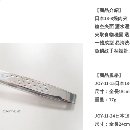
【商品介紹】
日本18-8燒肉夾
鏤空夾面 瀝水瀝
夾取食物穩固 透
一體成型 易清
魚鱗紋手柄設計 
【商品規格】
JOY-11-15日本1
尺寸：全長15cm
重量：17g
JOY-11-24日本1
尺寸：全長24cm 