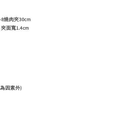
8-8燒肉夾30cm
夾面寬1.4cm
為因素外)