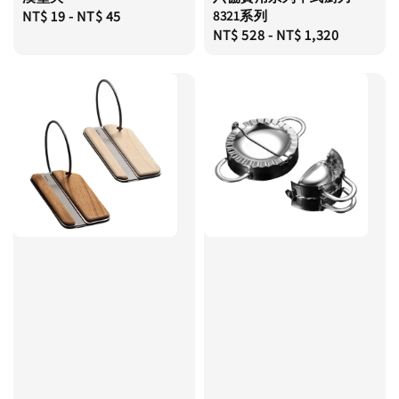
Regular
NT$ 19
-
NT$ 45
8321系列
Regular
NT$ 528
-
NT$ 1,320
price
price