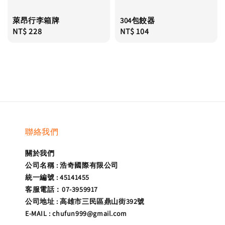
萊昂行李箱牌
304包餃器
Regular
NT$ 228
Regular
NT$ 104
price
price
聯絡我們
關於我們
公司名稱 : 浩奇國際有限公司
統一編號 : 45141455
客服電話：07-3959917
公司地址 : 高雄市三民區鼎山街392號
E-MAIL : chufun999@gmail.com