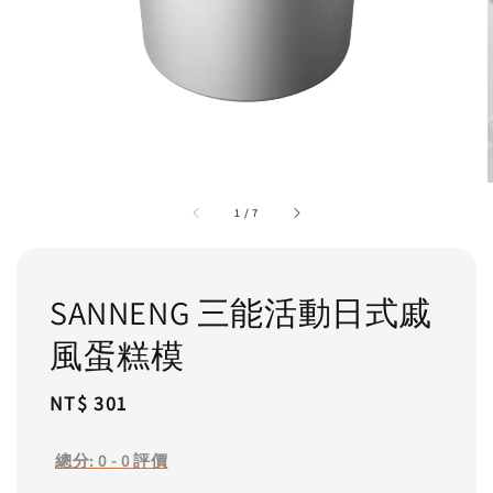
1
/
7
SANNENG 三能活動日式戚
風蛋糕模
Regular
NT$ 301
price
總分:
0
-
0
評價