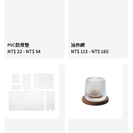
PVC防滑墊
油炸網
Regular
NT$ 22
-
NT$ 54
Regular
NT$ 115
-
NT$ 165
price
price