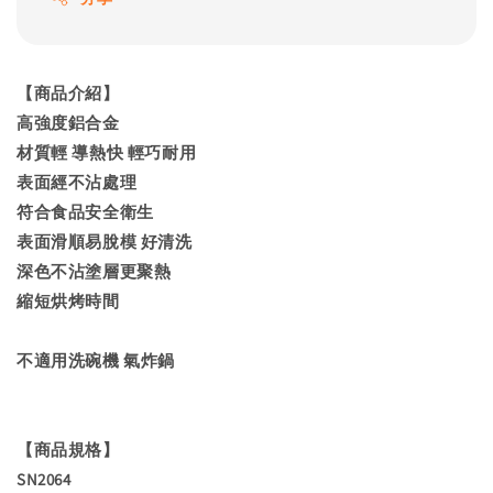
【商品介紹】
高強度鋁合金
材質輕 導熱快 輕巧耐用
表面經不沾處理
符合食品安全衛生
表面滑順易脫模 好清洗
深色不沾塗層更聚熱
縮短烘烤時間
不適用洗碗機 氣炸鍋
【商品規格】
SN2064