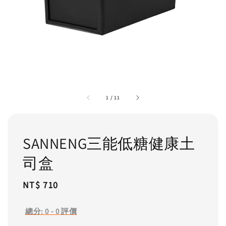
1
/
11
SANNENG三能低糖健康土
司盒
Regular
NT$ 710
price
總分:
0
-
0
評價