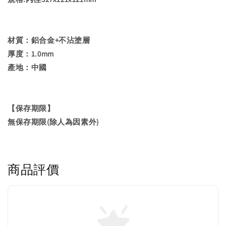
材質：鋁合金+不沾塗層
厚度：1.0mm
產地：中國
【保存期限】
無保存期限(除人為因素外)
商品評價