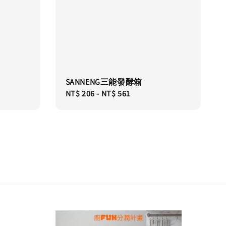
SANNENG三能發酵箱
Regular
NT$ 206
-
NT$ 561
price