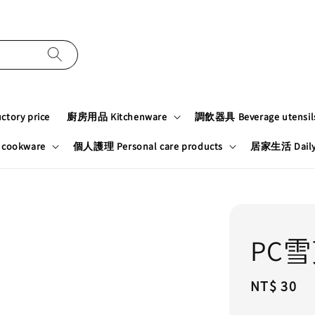
tory price
廚房用品 Kitchenware
調飲器具 Beverage utensil
cookware
個人護理 Personal care products
居家生活 Daily n
PC
Regular
NT$ 30
price