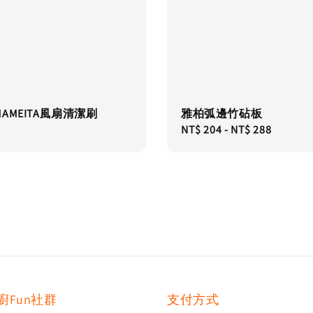
AMEITA風扇清潔刷
雅柏弧邊竹砧板
Regular
NT$ 204
-
NT$ 288
price
廚Fun社群
支付方式