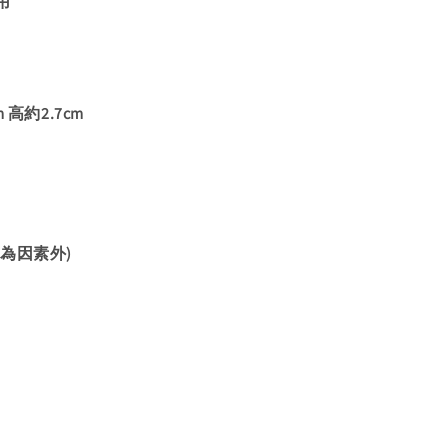
用
 高約2.7cm
為因素外)