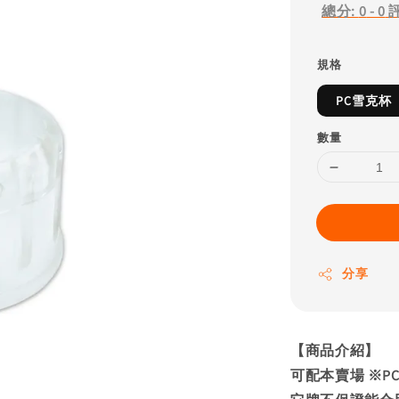
總分:
0
-
0
規格
PC雪克杯
數量
分享
【商品介紹】
可配本賣場 ※P