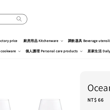
tory price
廚房用品 Kitchenware
調飲器具 Beverage utensil
cookware
個人護理 Personal care products
居家生活 Daily n
Oc
Regular
NT$ 66
price