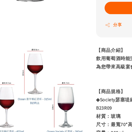
分享
【商品介紹】
飲用葡萄酒時能
為您帶來高級宴
【商品規格】
◆Society瑟塞堤
B23R09
材質：玻璃
尺寸：最寬70*高