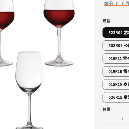
總分:
0
-
0
規格
523R09 
503R09
019R11 
019R16 
015R15 
026R15 
數量