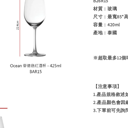
B26R15
材質：玻璃
尺寸：最寬85*高
容量：420ml
產地：泰國
※超取最多12個
【注意事項】
1.產品規格敘
2.產品顏色會
3.下單前可先