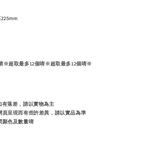
225mm
唷※超取最多12個唷※超取最多12個唷※
述如有落差，請以實物為主
因網頁呈現而有些許差異，請以實品為準
詢問顏色及數量唷