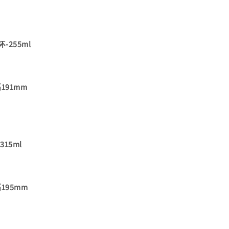
255ml
191mm
15ml
195mm