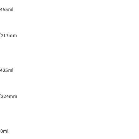
55ml
217mm
25ml
224mm
0ml