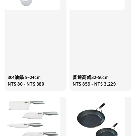
304油鍋 9~24cm
普通高鍋32-50cm
Regular
NT$ 80
-
NT$ 380
Regular
NT$ 859
-
NT$ 3,229
price
price