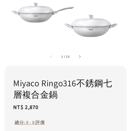
1
/
13
Miyaco Ringo316不銹鋼七
層複合金鍋
Regular
NT$ 2,870
price
總分:
0
-
0
評價