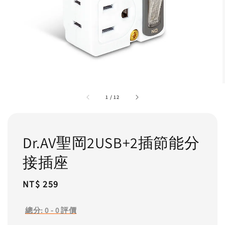
1
/
12
Dr.AV聖岡2USB+2插節能分
接插座
Regular
NT$ 259
price
總分:
0
-
0
評價