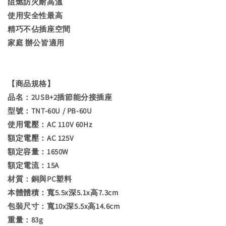
阻燃防火耐高溫
使用安全性最高
精巧不佔插座空間
家庭 辦公皆適用
【商品規格】
品名：2USB+2插節能分接插座
型號：TNT-60U / PB-60U
使用電壓：AC 110V 60Hz
額定電壓：AC 125V
額定容量：1650W
額定電流：15A
材質：銅與PC塑料
本體體積：寬5.5x深5.1x高7.3cm
包裝尺寸：寬10x深5.5x高14.6cm
重量：83g