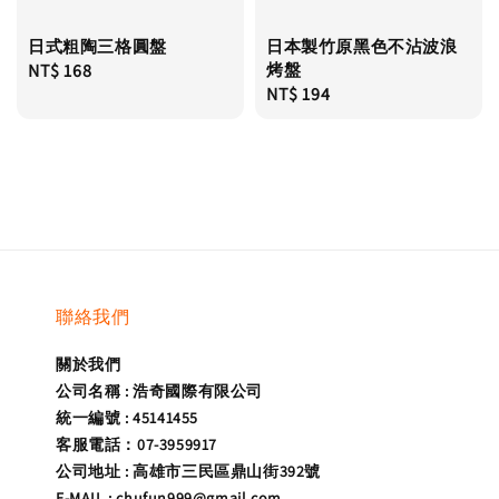
日式粗陶三格圓盤
日本製竹原黑色不沾波浪
Regular
NT$ 168
烤盤
Regular
NT$ 194
price
price
聯絡我們
關於我們
公司名稱 : 浩奇國際有限公司
統一編號 : 45141455
客服電話：07-3959917
公司地址 : 高雄市三民區鼎山街392號
E-MAIL : chufun999@gmail.com