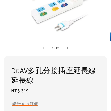
1
/
12
Dr.AV多孔分接插座延長線
延長線
Regular
NT$ 319
price
總分:
0
-
0
評價