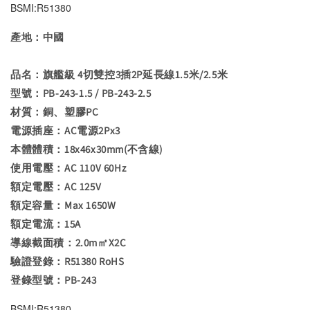
BSMI:R51380
產地：中國
品名：旗艦級 4切雙控3插2P延長線1.5米/2.5米
型號：PB-243-1.5 / PB-243-2.5
材質：銅、塑膠PC
電源插座：AC電源2Px3
本體體積：18x46x30mm(不含線)
使用電壓：AC 110V 60Hz
額定電壓：AC 125V
額定容量：Max 1650W
額定電流：15A
導線截面積：2.0m㎡X2C
驗證登錄：R51380 RoHS
登錄型號：PB-243
BSMI:R51380