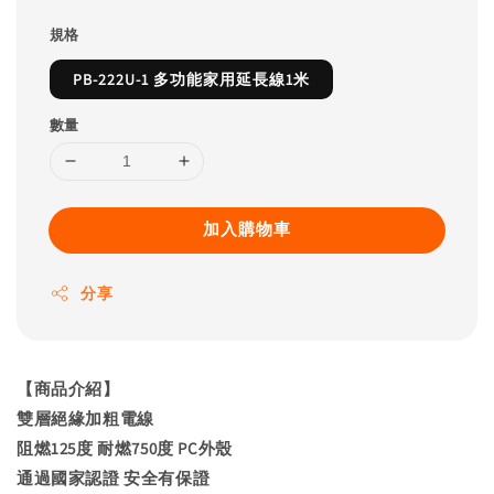
規格
PB-222U-1 多功能家用延長線1米
數量
加入購物車
分享
【商品介紹】
雙層絕緣加粗電線
阻燃125度 耐燃750度 PC外殼
通過國家認證 安全有保證