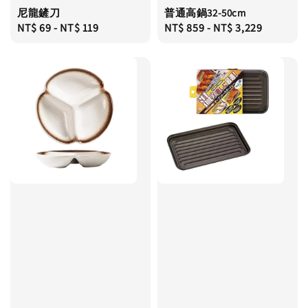
尼龍鏟刀
普通高鍋32-50cm
Regular
NT$ 69
-
NT$ 119
Regular
NT$ 859
-
NT$ 3,229
price
price