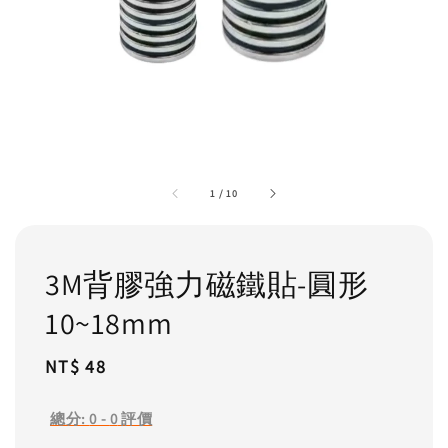
1
/
10
3M背膠強力磁鐵貼-圓形
10~18mm
Regular
NT$ 48
price
總分:
0
-
0
評價