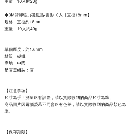
重量：10入約23g
◆3M背膠強力磁鐵貼-圓形10入【直徑18mm】
規格：直徑約18mm
重量：10入約40g
單個厚度：約1.6mm
材質：磁鐵
產地：中國
是否需組裝：否
【注意事項】
尺寸為手工測量略有誤差，請以實際收到的商品尺寸為準。
商品圖片因電腦螢幕不同會略有色差，請以實際收到的商品顏色為
準。
【保存期限】