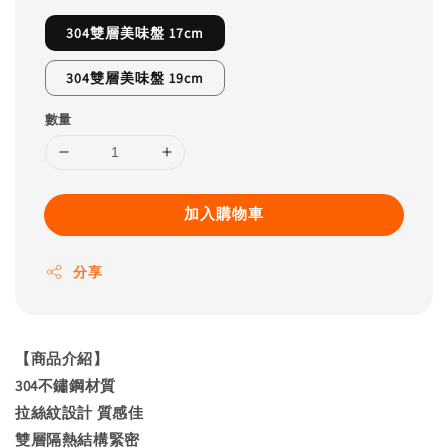
304雙層美味盤 17cm
304雙層美味盤 19cm
數量
加入購物車
分享
【商品介紹】
304不鏽鋼材質
拉絲紋設計 質感佳
雙層隔熱結構緊密