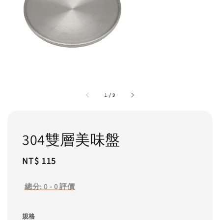
1
/
9
304雙層美味盤
Regular
NT$ 115
price
總分:
0
-
0
評價
規格