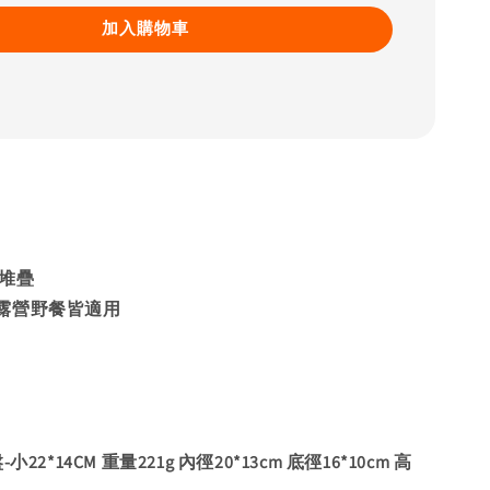
加入購物車
可堆疊
露營野餐皆適用
22*14CM 重量221g 內徑20*13cm 底徑16*10cm 高