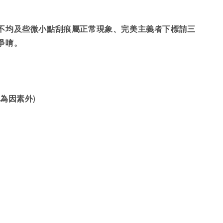
不均及些微小點刮痕屬正常現象、完美主義者下標請三
爭唷。
為因素外)