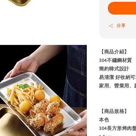
分享
【商品介紹】
304不鏽鋼材質
簡約韓式設計
易清潔 好收納
家用、營業用、
【商品規格】
本色
304長方形烤肉盤-小