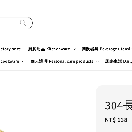
tory price
廚房用品 Kitchenware
調飲器具 Beverage utensil
cookware
個人護理 Personal care products
居家生活 Daily n
30
Regular
NT$ 138
price