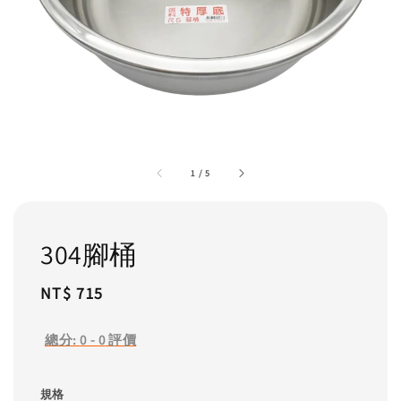
1
/
5
304腳桶
Regular
NT$ 715
price
總分:
0
-
0
評價
規格