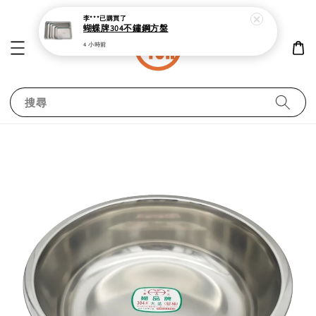
李***
已購買了
蝴蝶牌304不鏽鋼方盤
4 小時前
搜尋