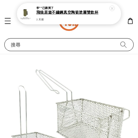
李**
已購買了
飛狼居遊不鏽鋼真空陶瓷塗層雙飲杯
2 天前
搜尋