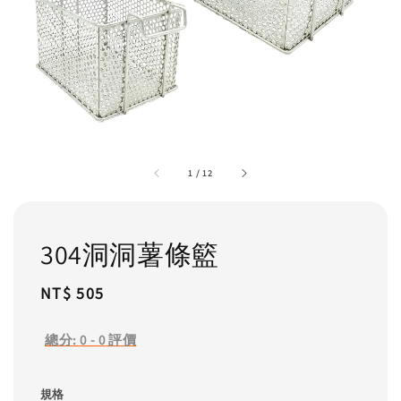
1
/
12
304洞洞薯條籃
Regular
NT$ 505
price
總分:
0
-
0
評價
規格