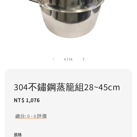
1
/
11
304不鏽鋼蒸籠組28~45cm
Regular
NT$ 1,076
price
總分:
0
-
0
評價
規格