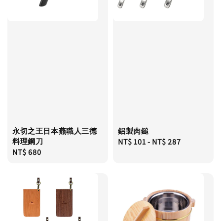
永切之王日本燕職人三德
鋁製肉鎚
料理鋼刀
Regular
NT$ 101
-
NT$ 287
Regular
NT$ 680
price
price