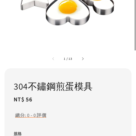
1
/
13
304不鏽鋼煎蛋模具
Regular
NT$ 56
price
總分:
0
-
0
評價
規格