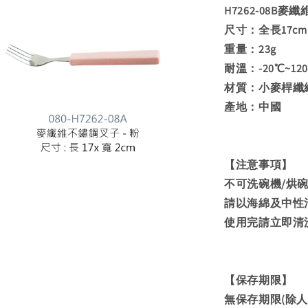
H7262-08B麥
尺寸：全長17cm
重量：23g
耐溫：-20℃~12
材質：小麥桿纖維
產地：中國
【注意事項】
不可洗碗機/烘碗
請以海綿及中性
使用完請立即清
【保存期限】
無保存期限(除人