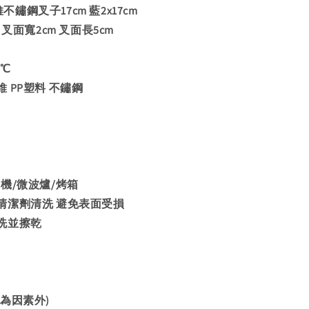
纖維不鏽鋼叉子17cm 藍2x17cm
 叉面寬2cm 叉面長5cm
0℃
 PP塑料 不鏽鋼
機/微波爐/烤箱
清潔劑清洗 避免表面受損
洗並擦乾
為因素外)