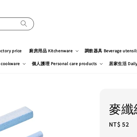
tory price
廚房用品 Kitchenware
調飲器具 Beverage utensil
cookware
個人護理 Personal care products
居家生活 Daily n
麥纖
Regular
NT$ 52
price