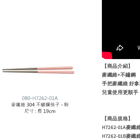
【商品介紹】
麥纖維+不鏽鋼
手把麥纖維 好拿
兒童使用更順手
【商品規格】
H7262-01A麥
H7262-01B麥