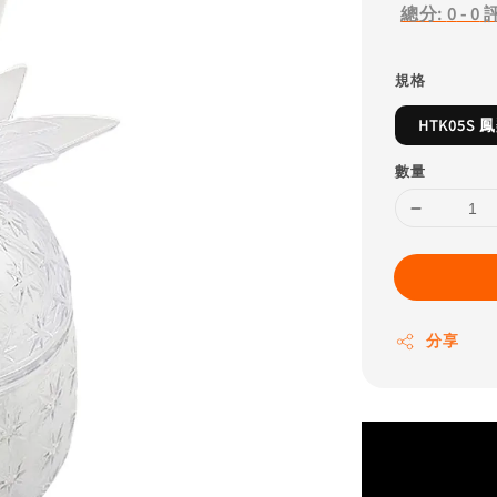
總分:
0
-
0
規格
HTK05S 
數量
分享