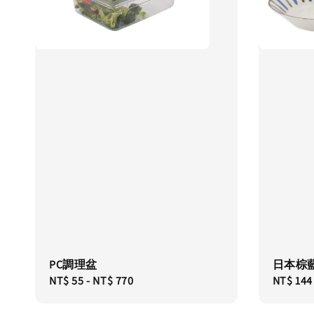
PC調理盆
日本棕
Regular
NT$ 55
-
NT$ 770
Regular
NT$ 144
price
price