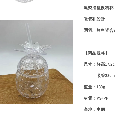
鳳梨造型飲料杯
吸管孔設計
調酒、飲料皆合
【商品規格】
尺寸：杯高17.2cm
吸管23cm 直
重量：130g
材質：PS+PP
產地：中國