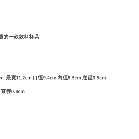
適的一款飲料杯具
 最寬11.2cm 口徑9.4cm 內徑8.5cm 底徑6.5cm
徑0.8cm