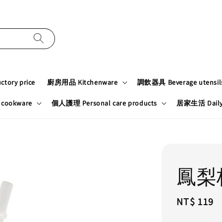
tory price
廚房用品 Kitchenware
調飲器具 Beverage utensil
cookware
個人護理 Personal care products
居家生活 Daily n
鳳梨
Regular
NT$ 119
price