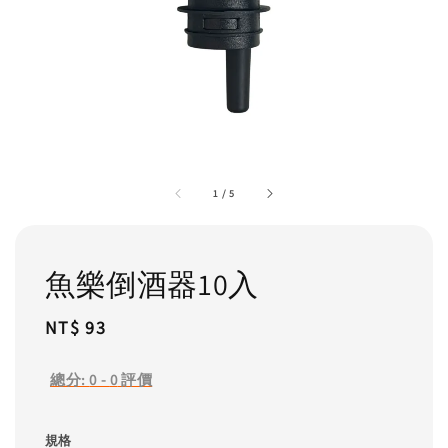
1
/
5
魚樂倒酒器10入
Regular
NT$ 93
price
總分:
0
-
0
評價
規格