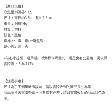
【商品規格】
◇魚樂倒酒器10入 
尺寸：直徑約3.5cm 長約7.5cm
重量：1個約6g
材質：塑料
顏色：黑色
產地：中國生產(台灣監製)
是否需組裝：否
※貼心小提醒：適用瓶口以游標卡尺量的，還是會有公差唷，需依照
實際套上去為主唷※
【注意事項】
尺寸為手工測量略有誤差，請以實際收到的商品尺寸為準。
商品圖片因電腦螢幕不同會略有色差，請以實際收到的商品顏色為
準。