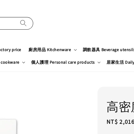
tory price
廚房用品 Kitchenware
調飲器具 Beverage utensil
cookware
個人護理 Personal care products
居家生活 Daily n
高密
Regular
NT$ 2,01
price