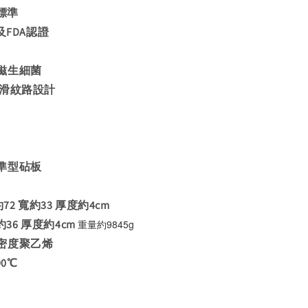
標準
及FDA認證
滋生細菌
防滑紋路設計
準型砧板
72 寬約33 厚度約4cm
寬約36 厚度約4cm
重量約9845g
密度聚乙烯
90℃