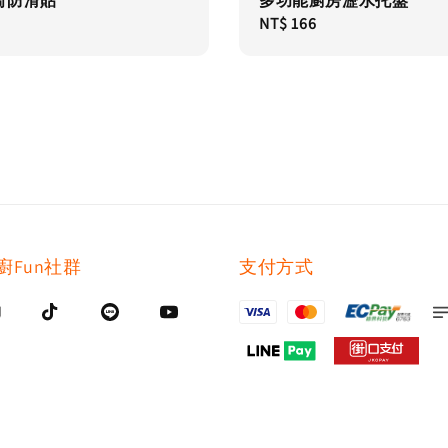
椅防滑貼
多功能廚房瀝水托盤
Regular
NT$ 166
price
廚Fun社群
支付方式