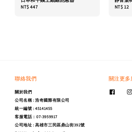
日本和平麵王細絲刮蔥器
靜音桌
Regular
NT$ 447
Regular
NT$ 12
price
price
聯絡我們
關注更多
關於我們
公司名稱 : 浩奇國際有限公司
統一編號 : 45141455
客服電話：07-3959917
公司地址 : 高雄市三民區鼎山街392號