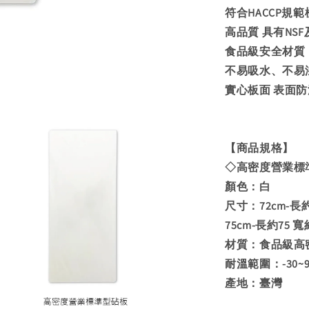
符合HACCP規範
高品質 具有NSF
食品級安全材質
不易吸水、不易
實心板面 表面
【商品規格】
◇高密度營業標
顏色：白
尺寸：72cm-長約
75cm-長約75 
材質：食品級高
耐溫範圍：-30~
產地：臺灣