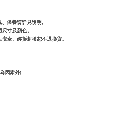
清洗、保養請詳見說明。
確認尺寸及顏色。
衛生安全、經拆封後恕不退換貨。
為因素外)