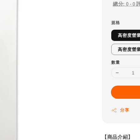
總分:
0
-
0
規格
高密度營業砧
高密度營業砧
數量
分享
【商品介紹】