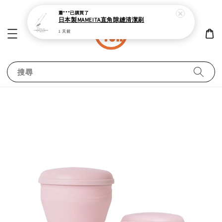
蕭***
已購買了
日本製MAMEITA直角隙縫清潔刷
1 天前
搜尋