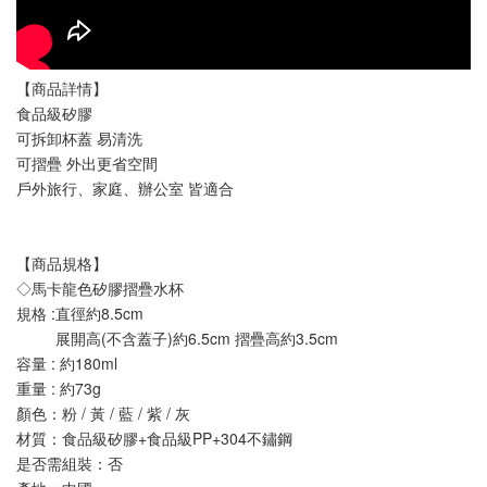
【商品詳情】
食品級矽膠
可拆卸杯蓋 易清洗
可摺疊 外出更省空間
戶外旅行、家庭、辦公室 皆適合
【商品規格】
◇馬卡龍色矽膠摺疊水杯 
規格 :直徑約8.5cm 
         展開高(不含蓋子)約6.5cm 摺疊高約3.5cm
容量 : 約180ml
重量 : 約73g
顏色：粉 / 黃 / 藍 / 紫 / 灰
材質：食品級矽膠+食品級PP+304不鏽鋼
是否需組裝：否