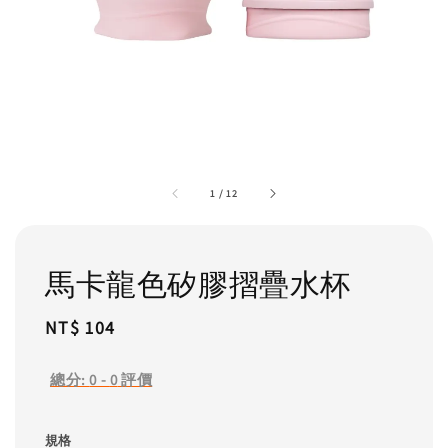
1
/
12
馬卡龍色矽膠摺疊水杯
Regular
NT$ 104
price
總分:
0
-
0
評價
規格