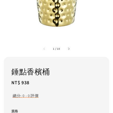
1
/
10
錘點香檳桶
Regular
NT$ 938
price
總分:
0
-
0
評價
規格