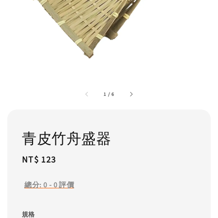
1
/
6
青皮竹舟盛器
Regular
NT$ 123
price
總分:
0
-
0
評價
規格