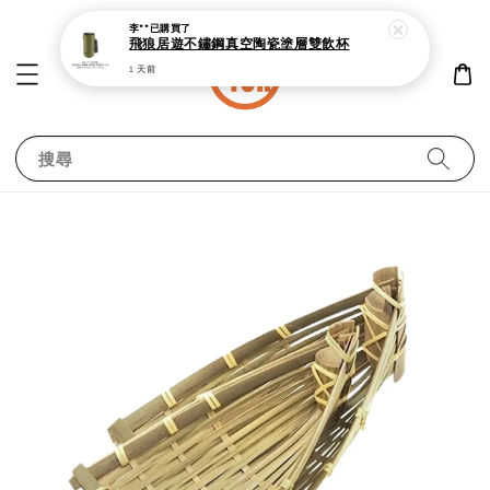
李**
已購買了
飛狼居遊不鏽鋼真空陶瓷塗層雙飲杯
1 天前
搜尋