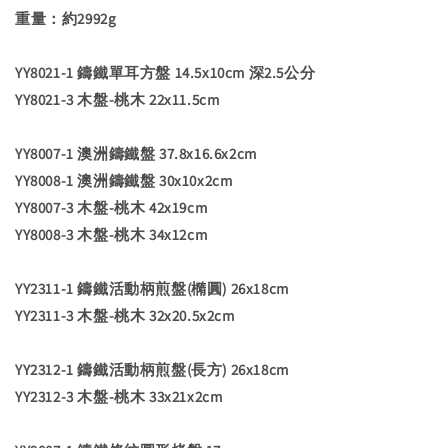
重量：約2992g
YY8021-1 鑄鐵單耳方盤 14.5x10cm 深2.5公分
YY8021-3 木盤-桃木 22x11.5cm
YY8007-1 澳洲鑄鐵盤 37.8x16.6x2cm
YY8008-1 澳洲鑄鐵盤 30x10x2cm
YY8007-3 木盤-桃木 42x19cm
YY8008-3 木盤-桃木 34x12cm
YY2311-1 鑄鐵活動柄煎盤(橢圓) 26x18cm
YY2311-3 木盤-桃木 32x20.5x2cm
YY2312-1 鑄鐵活動柄煎盤(長方) 26x18cm
YY2312-3 木盤-桃木 33x21x2cm