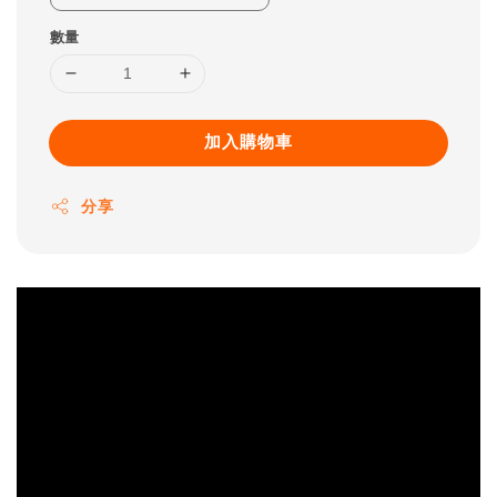
數量
加入購物車
分享