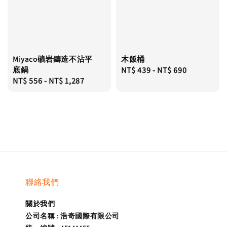
Miyaco礦岩鑄造不沾平
木飯桶
底鍋
Regular
NT$ 439
-
NT$ 690
Regular
NT$ 556
-
NT$ 1,287
price
price
聯絡我們
關於我們
公司名稱 : 浩奇國際有限公司