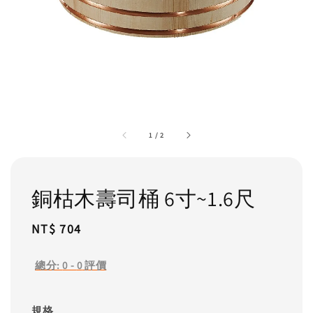
1
/
2
銅枯木壽司桶 6寸~1.6尺
Regular
NT$ 704
price
總分:
0
-
0
評價
規格