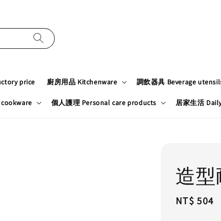
tory price
廚房用品 Kitchenware
調飲器具 Beverage utensil
cookware
個人護理 Personal care products
居家生活 Daily n
造型
Regular
NT$ 504
price