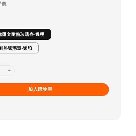
評價
56黛爾文耐熱玻璃壺-透明
20 耐熱玻璃壺-琥珀
加入購物車