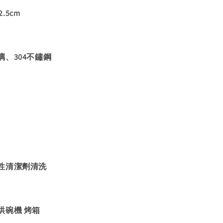
2.5cm
、304不鏽鋼
性清潔劑清洗
烘碗機 烤箱