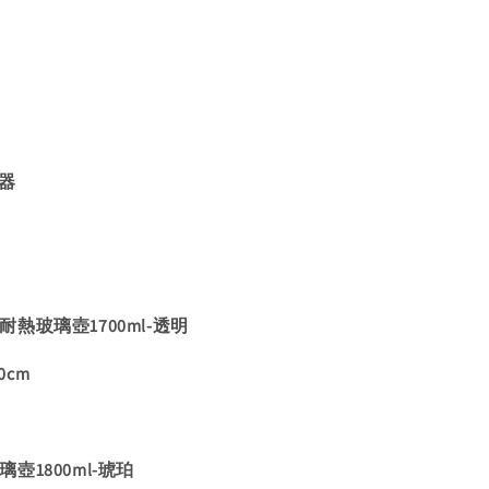
器
爾文耐熱玻璃壺1700ml-透明
0cm
玻璃壺1800ml-琥珀