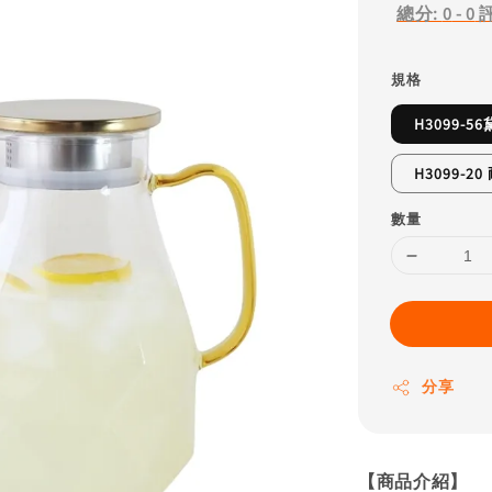
總分:
0
-
0
規格
H3099-
H3099-
數量
分享
【商品介紹】