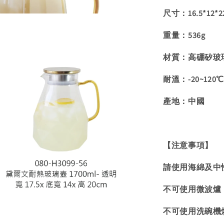
尺寸：16.5*12*2
重量：536g
材質：高硼矽玻璃
耐溫：-20~120℃
產地：中國
【注意事項】
請使用海綿及中
不可使用微波爐
不可使用洗碗機