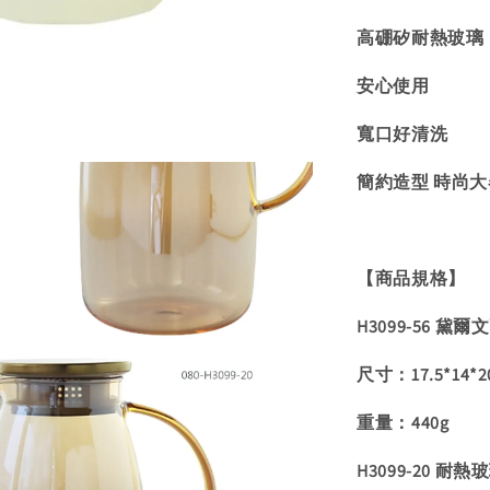
高硼矽耐熱玻璃
安心使用
寬口好清洗
簡約造型 時尚大
【商品規格】
H3099-56 黛
尺寸：17.5*14*2
重量：440g
H3099-20 耐熱