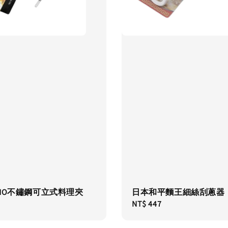
HO不鏽鋼可立式料理夾
日本和平麵王細絲刮蔥器
Regular
NT$ 447
price