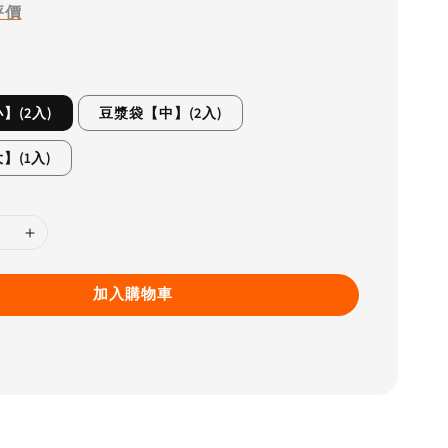
評價
】(2入)
豆漿袋【中】(2入)
】(1入)
加入購物車