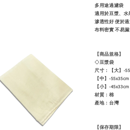
多用途過濾袋
適用於豆漿、水
滲透性好 便於
布料密實 不易漏
【商品規格】
◇豆漿袋
尺寸：【大】-55
【中】-55x35c
【小】-45x33c
材質：棉
產地：台灣
【保存期限】