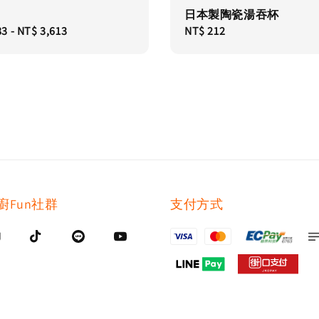
日本製陶瓷湯吞杯
83
-
NT$ 3,613
Regular
NT$ 212
price
廚Fun社群
支付方式