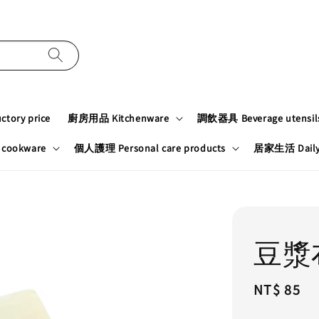
tory price
廚房用品 Kitchenware
調飲器具 Beverage utensil
cookware
個人護理 Personal care products
居家生活 Daily n
豆漿
Regular
NT$ 85
price