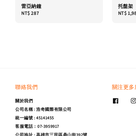
雷亞納鐘
托盤架
Regular
NT$ 287
Regular
NT$ 1,9
price
price
聯絡我們
關注更多
關於我們
公司名稱 : 浩奇國際有限公司
統一編號 : 45141455
客服電話：07-3959917
公司地址 : 高雄市三民區鼎山街392號