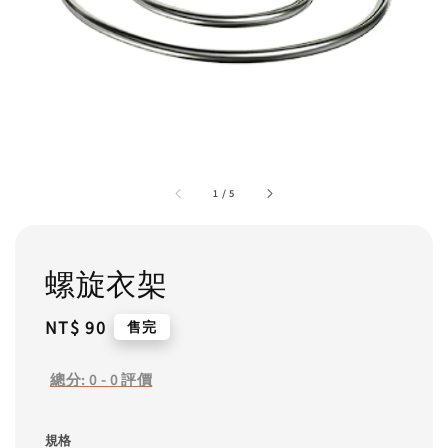
1
/
5
螺旋衣架
Regular
NT$ 90
售完
price
總分:
0
-
0
評價
規格