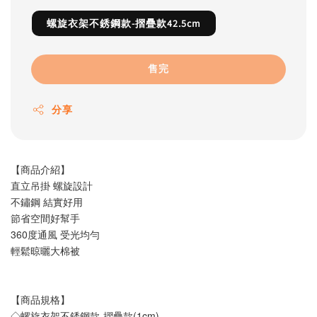
螺旋衣架不銹鋼款-摺疊款42.5cm
售完
分享
【商品介紹】
直立吊掛 螺旋設計
不鏽鋼 結實好用
節省空間好幫手
360度通風 受光均勻
輕鬆晾曬大棉被
【商品規格】
◇螺旋衣架不銹鋼款-摺疊款(1cm)