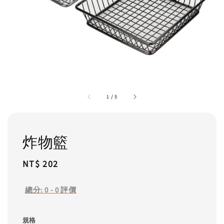
1
/
5
炸物籃
Regular
NT$ 202
price
總分:
0
-
0
評價
規格