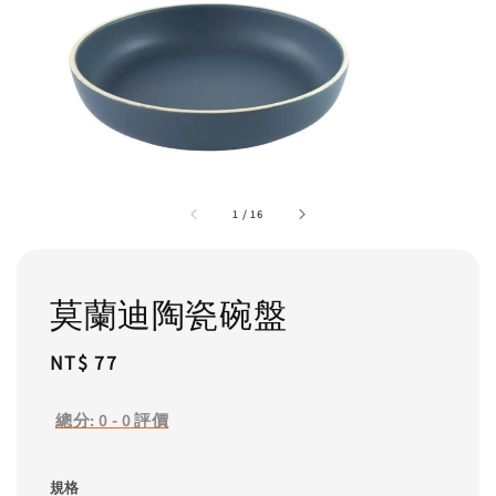
1
/
16
莫蘭迪陶瓷碗盤
Regular
NT$ 77
price
總分:
0
-
0
評價
規格