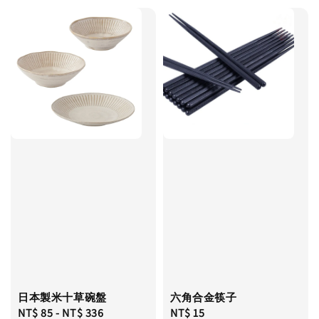
日本製米十草碗盤
六角合金筷子
Regular
NT$ 85
-
NT$ 336
Regular
NT$ 15