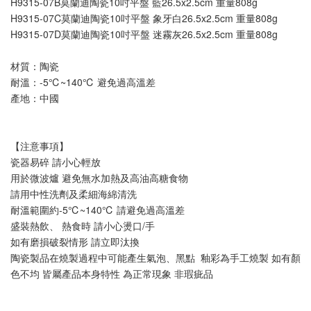
H9315-07B莫蘭迪陶瓷10吋平盤 藍26.5x2.5cm 重量808g
H9315-07C莫蘭迪陶瓷10吋平盤 象牙白26.5x2.5cm 重量808g
H9315-07D莫蘭迪陶瓷10吋平盤 迷霧灰26.5x2.5cm 重量808g
材質：陶瓷
耐溫：-5℃~140℃ 避免過高溫差
產地：中國
【注意事項】
瓷器易碎 請小心輕放
用於微波爐 避免無水加熱及高油高糖食物
請用中性洗劑及柔細海綿清洗
耐溫範圍約-5℃~140℃ 請避免過高溫差
盛裝熱飲、 熱食時 請小心燙口/手
如有磨損破裂情形 請立即汰換
陶瓷製品在燒製過程中可能產生氣泡、黑點  釉彩為手工燒製 如有顏
色不均 皆屬產品本身特性 為正常現象 非瑕疵品