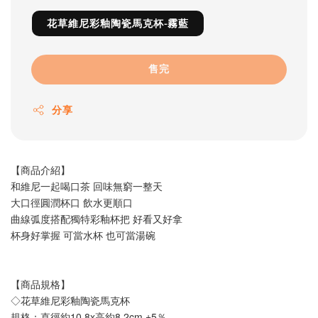
花草維尼彩釉陶瓷馬克杯-霧藍
售完
分享
【商品介紹】
和維尼一起喝口茶 回味無窮一整天
大口徑圓潤杯口 飲水更順口
曲線弧度搭配獨特彩釉杯把 好看又好拿
杯身好掌握 可當水杯 也可當湯碗
【商品規格】
◇花草維尼彩釉陶瓷馬克杯
規格：直徑約10.8x高約8.2cm ±5％