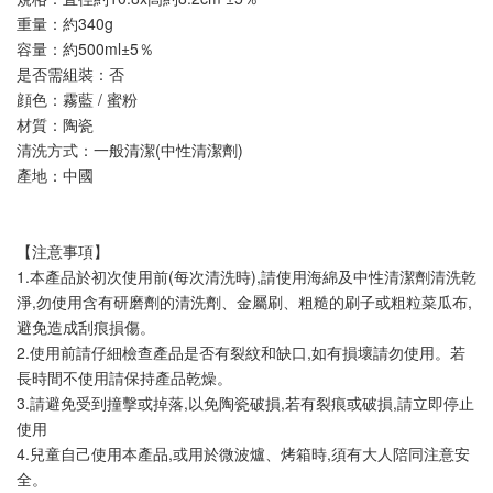
重量：約340g
容量：約500ml±5％
是否需組裝：否
顔色：霧藍 / 蜜粉
材質：陶瓷
清洗方式：一般清潔(中性清潔劑)
產地：中國
【注意事項】
1.本產品於初次使用前(每次清洗時),請使用海綿及中性清潔劑清洗乾
淨,勿使用含有研磨劑的清洗劑、金屬刷、粗糙的刷子或粗粒菜瓜布,
避免造成刮痕損傷。
2.使用前請仔細檢查產品是否有裂紋和缺口,如有損壞請勿使用。若
長時間不使用請保持產品乾燥。
3.請避免受到撞擊或掉落,以免陶瓷破損,若有裂痕或破損,請立即停止
使用
4.兒童自己使用本產品,或用於微波爐、烤箱時,須有大人陪同注意安
全。