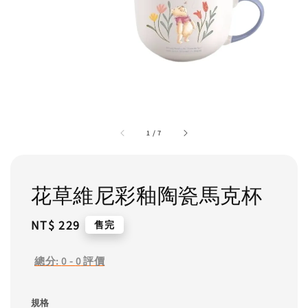
1
/
7
花草維尼彩釉陶瓷馬克杯
Regular
NT$ 229
售完
price
總分:
0
-
0
評價
規格