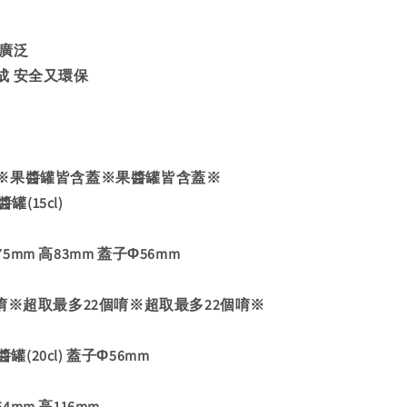
途廣泛
成 安全又環保
※果醬罐皆含蓋※果醬罐皆含蓋※
罐(15cl)
mm 高83mm 蓋子Φ56mm
唷※超取最多22個唷※超取最多22個唷※
醬罐(20cl) 蓋子Φ56mm
mm 高116mm