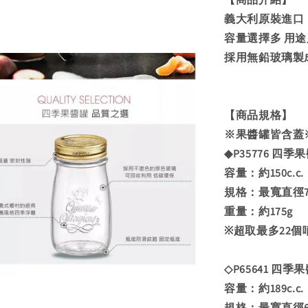
義大利原裝進口
容量選擇多 用
採用無鉛玻璃製
【商品規格】
※果醬罐皆含蓋
◆P35776 四季果醬
容量：約150c.c.
規格：最寬直徑75
重量：約175g
※超取最多22個
◇P65641 四季果
容量：約189c.c.
規格：最寬直徑64