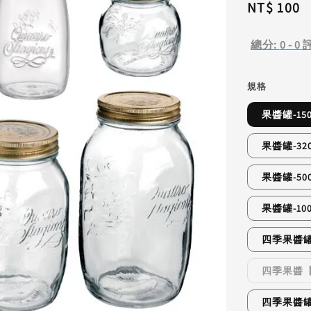
Regular
NT$ 100
price
總分:
0
-
0
規格
果醬罐-150c
果醬罐-320c
果醬罐-500c
果醬罐-1000
四季果醬罐-8
四季果醬【矮】
四季果醬罐-2