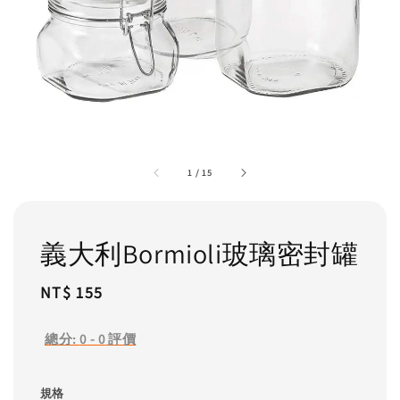
1
/
15
義大利Bormioli玻璃密封罐
Regular
NT$ 155
price
總分:
0
-
0
評價
規格