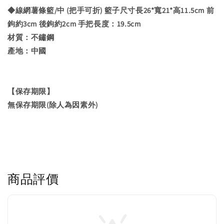
◆線網薯條籃/中 (把手可折) 籃子尺寸長26*寬21*高11.5cm 前
鉤約3cm 後鉤約2cm 手把長度：19.5cm
材質：不鏽鋼
產地：中國
【保存期限】
無保存期限(除人為因素外)
商品評價