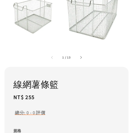
1
/
13
線網薯條籃
Regular
NT$ 255
price
總分:
0
-
0
評價
規格