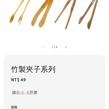
1
/
8
竹製夾子系列
Regular
NT$ 49
price
總分:
0
-
0
評價
規格