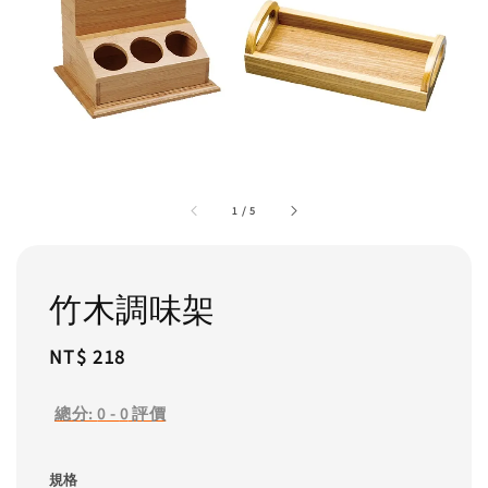
1
/
5
竹木調味架
Regular
NT$ 218
price
總分:
0
-
0
評價
規格