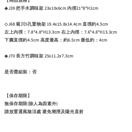
【商品規格】
◆J39 把手木調味架 23x10x6cm 內徑21*8*H2cm
◇J68 菊川5孔置物架 19.4x15.8x14.4cm 直徑約4.5cm
左上內徑：7.8*4.8*H13.3cm 右上內徑：7.6*4.8*H13.3cm
下圓直徑約4.5cm 高度最高：約6.5cm 最低約：4cm
◆J70 長方竹調味架 25x11.2x7.3cm
是否需組裝：否
【保存期限】
無保存期限(除人為因素外)
請放置通風陰涼處 避免潮溼及陽光直射