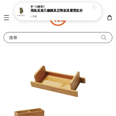
李**
已購買了
飛狼居遊不鏽鋼真空陶瓷塗層雙飲杯
2 天前
搜尋