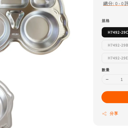
總分:
0
-
0
規格
H7492-2
H7492-
H7492-2
數量
分享