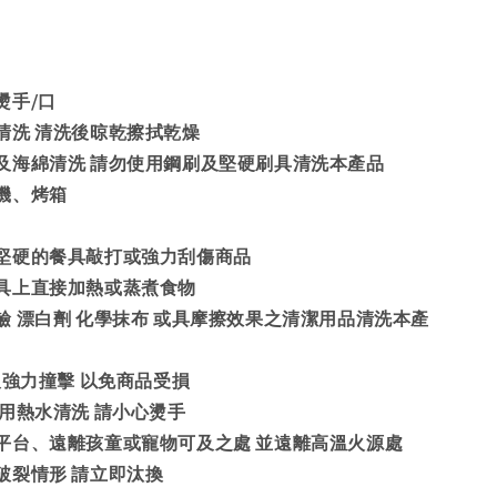
燙手/口
清洗 清洗後晾乾擦拭乾燥
及海綿清洗 請勿使用鋼刷及堅硬刷具清洗本產品
機、烤箱
堅硬的餐具敲打或強力刮傷商品
具上直接加熱或蒸煮食物
鹼 漂白劑 化學抹布 或具摩擦效果之清潔用品清洗本產
及強力撞擊 以免商品受損
使用熱水清洗 請小心燙手
平台、遠離孩童或寵物可及之處 並遠離高溫火源處
破裂情形 請立即汰換