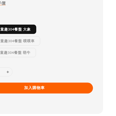
評價
9C童趣304餐盤 大象
29B童趣304餐盤 噗噗車
9E童趣304餐盤 萌牛
加入購物車