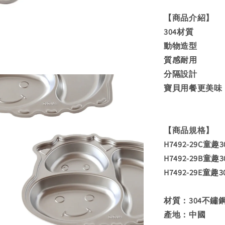
【商品介紹】
304材質
動物造型
質感耐用
分隔設計
寶貝用餐更美味
【商品規格】
H7492-29C童趣
H7492-29B童趣
H7492-29E童趣
材質：304不鏽
產地：中國