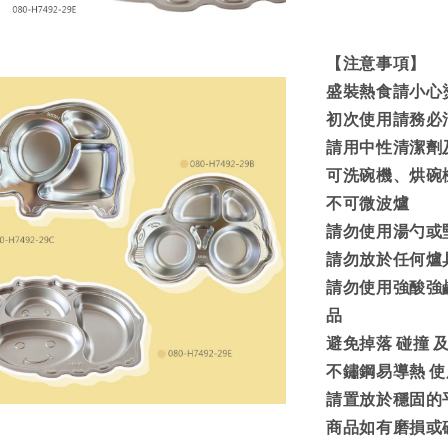
【注意事項】
盛裝熱食請小心
初次使用請務必
請用中性清潔劑
可洗碗機、烘碗
不可微波爐
請勿使用湯勺或
請勿放於任何爐
請勿使用強酸強
品
避免掉落 碰撞 
不鏽鋼易導熱 
請置放於穩固的
商品如有磨損或