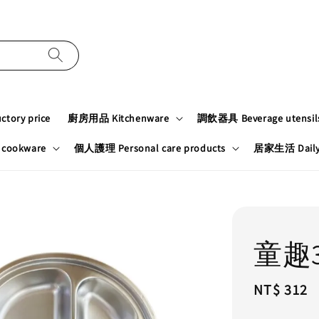
tory price
廚房用品 Kitchenware
調飲器具 Beverage utensil
cookware
個人護理 Personal care products
居家生活 Daily n
童趣
Regular
NT$ 312
price