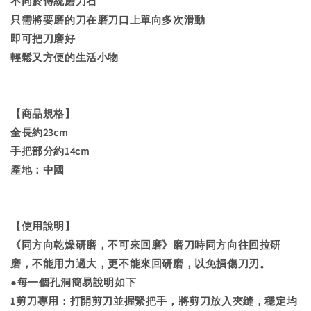
不同於傳統磨刀石
只需將要磨的刀在磨刀口上單向多次滑動
即可把刀磨好
輕鬆又方便的生活小物
【商品規格】
全長約23cm
手把部分約14cm
產地：中國
【使用說明】
《同方向乾燥研磨，不可來回磨》磨刀時同方向往回拉研
磨，不能用力過大，更不能來回研磨，以免損傷刀刃。
●每一個孔洞簡易說明如下
1剪刀專用：打開剪刀並握緊把手，將剪刀放入夾縫，穩定均