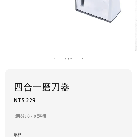
1
/
7
四合一磨刀器
Regular
NT$ 229
price
總分:
0
-
0
評價
規格