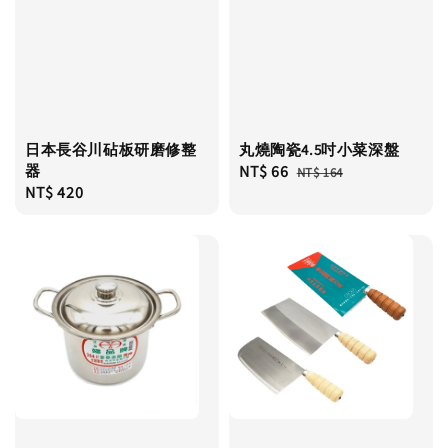
日本長谷川砧板研磨修整
丸燒陶瓷4.5吋小菜深盤
器
Sale
NT$ 66
Regular
NT$ 164
Regular
NT$ 420
price
price
price