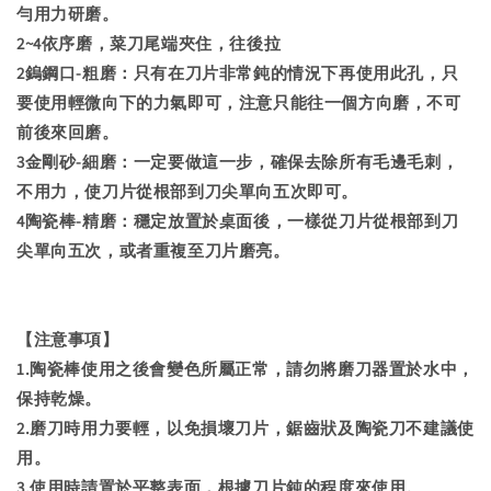
勻用力研磨。
2~4依序磨，菜刀尾端夾住，往後拉
2鎢鋼口-粗磨：只有在刀片非常鈍的情況下再使用此孔，只
要使用輕微向下的力氣即可，注意只能往一個方向磨，不可
前後來回磨。
3金剛砂-細磨：一定要做這一步，確保去除所有毛邊毛刺，
不用力，使刀片從根部到刀尖單向五次即可。
4陶瓷棒-精磨：穩定放置於桌面後，一樣從刀片從根部到刀
尖單向五次，或者重複至刀片磨亮。
【注意事項】
1.陶瓷棒使用之後會變色所屬正常，請勿將磨刀器置於水中，
保持乾燥。
2.磨刀時用力要輕，以免損壞刀片，鋸齒狀及陶瓷刀不建議使
用。
3.使用時請置於平整表面，根據刀片鈍的程度來使用。