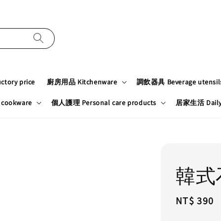
tory price
廚房用品 Kitchenware
調飲器具 Beverage utensil
cookware
個人護理 Personal care products
居家生活 Daily n
韓式
Regular
NT$ 390
price