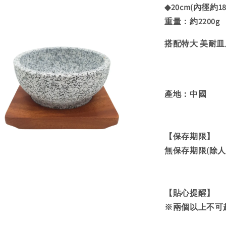
◆20cm(內徑約18
重量：約2200g
搭配特大 美耐皿底盤
產地：中國
【保存期限】
無保存期限(除人
【貼心提醒】
※兩個以上不可