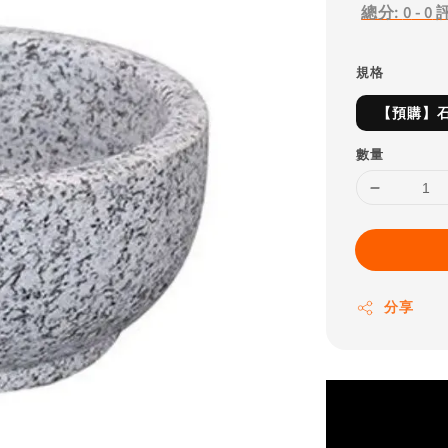
總分:
0
-
0
規格
【預購】石
數量
分享