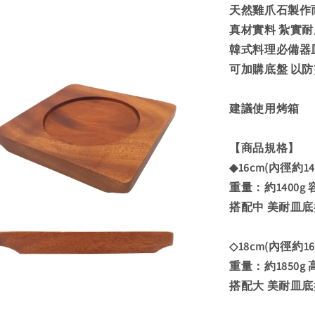
天然雞爪石製作
真材實料 紮實耐
韓式料理必備器
可加購底盤 以
建議使用烤箱
【商品規格】
◆16cm(內徑約14
重量：約1400g
搭配中 美耐皿底盤 
◇18cm(內徑約16
重量：約1850g 
搭配大 美耐皿底盤 