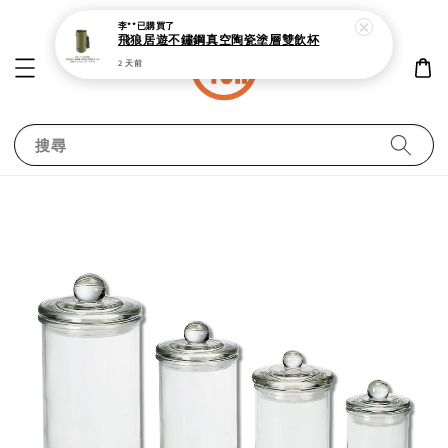
李**
已購買了
飛狼居遊不鏽鋼真空陶瓷塗層雙飲杯
2 天前
搜尋