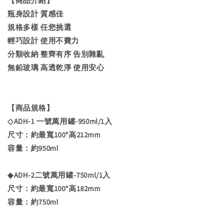
【商品介紹】
瓶身設計 質感佳
規格多樣 任您挑選
輕巧設計 使用不費力
分類收納 整齊有序 告別雜亂
無鉛玻璃 高透乾淨 使用安心
【商品規格】
◇ADH-1 一號萬用罐-950ml/1入
尺寸：約最寬100*高212mm
容量：約950ml
◆ADH-2二號萬用罐-750ml/1入
尺寸：約最寬100*高182mm
容量：約750ml