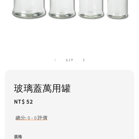
1
/
7
玻璃蓋萬用罐
Regular
NT$ 52
price
總分:
0
-
0
評價
規格