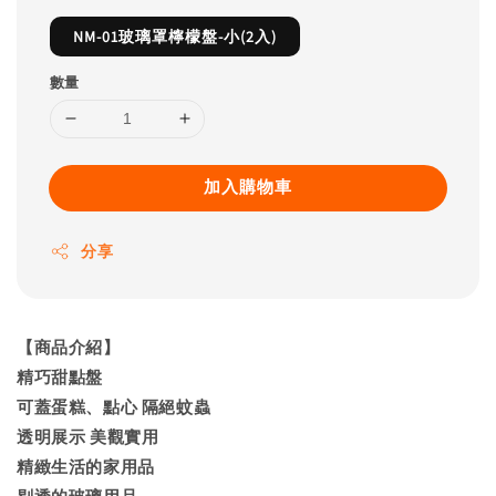
NM-01玻璃罩檸檬盤-小(2入)
數量
加入購物車
分享
【商品介紹】
精巧甜點盤
可蓋蛋糕、點心 隔絕蚊蟲
透明展示 美觀實用
精緻生活的家用品