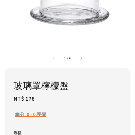
1
/
6
玻璃罩檸檬盤
Regular
NT$ 176
price
總分:
0
-
0
評價
規格