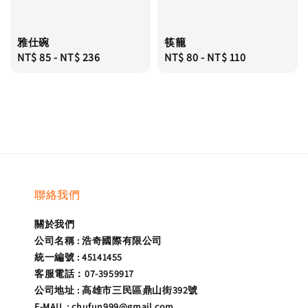
雅仕碗
筷籠
Regular
NT$ 85
-
NT$ 236
Regular
NT$ 80
-
NT$ 110
price
price
聯絡我們
關於我們
公司名稱 : 浩奇國際有限公司
統一編號 : 45141455
客服電話：07-3959917
公司地址 : 高雄市三民區鼎山街392號
E-MAIL : chufun999@gmail.com