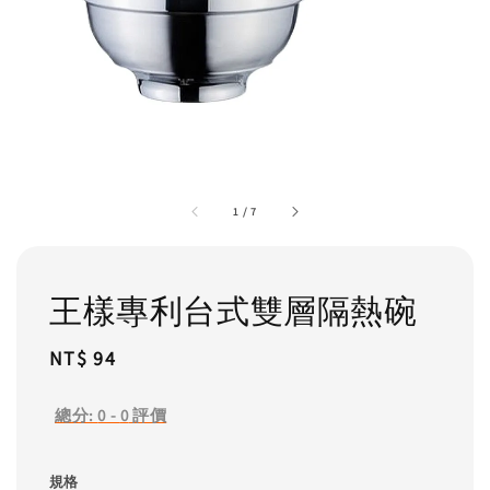
1
/
7
王樣專利台式雙層隔熱碗
Regular
NT$ 94
price
總分:
0
-
0
評價
規格