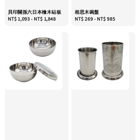
貝印關孫六日本檜木砧板
相思木碗盤
Regular
NT$ 1,093
-
NT$ 1,848
Regular
NT$ 269
-
NT$ 985
price
price