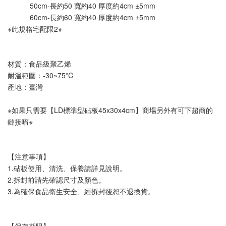
           50cm-長約50 寬約40 厚度約4cm ±5mm
           60cm-長約60 寬約40 厚度約4cm ±5mm
※此規格宅配限2※
材質：食品級聚乙烯
耐溫範圍：-30~75℃
產地：臺灣
※如果只需要【LD標準型砧板45x30x4cm】商場另外有可下超商的
鏈接唷※
【注意事項】
1.砧板使用、清洗、保養請詳見說明。
2.拆封前請先確認尺寸及顏色。
3.為確保食品衛生安全、經拆封後恕不退換貨。
【保存期限】