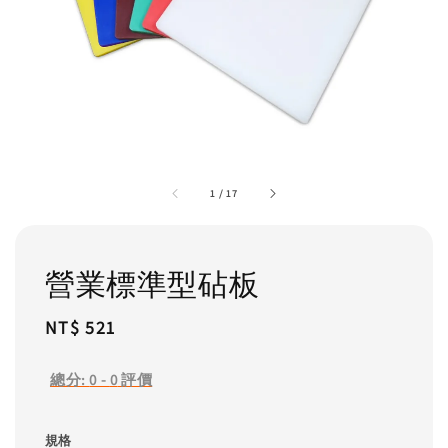
1
/
17
營業標準型砧板
Regular
NT$ 521
price
總分:
0
-
0
評價
規格