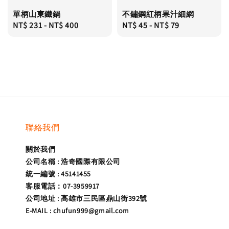
單柄山東鐵鍋
不鏽鋼紅柄果汁細網
Regular
NT$ 231
-
NT$ 400
Regular
NT$ 45
-
NT$ 79
price
price
聯絡我們
關於我們
公司名稱 : 浩奇國際有限公司
統一編號 : 45141455
客服電話：07-3959917
公司地址 : 高雄市三民區鼎山街392號
E-MAIL : chufun999@gmail.com