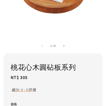
1
/
8
桃花心木圓砧板系列
Regular
NT$ 305
price
總分:
0
-
0
評價
規格