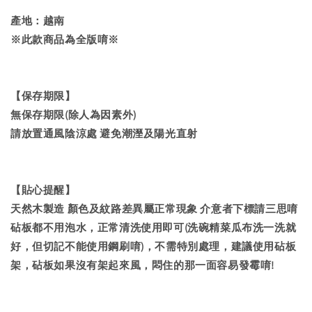
產地：越南
※此款商品為全版唷※
【保存期限】
無保存期限(除人為因素外)
請放置通風陰涼處 避免潮溼及陽光直射
【貼心提醒】
天然木製造 顏色及紋路差異屬正常現象 介意者下標請三思唷
砧板都不用泡水，正常清洗使用即可(洗碗精菜瓜布洗一洗就
好，但切記不能使用鋼刷唷)，不需特別處理，建議使用砧板
架，砧板如果沒有架起來風，悶住的那一面容易發霉唷!