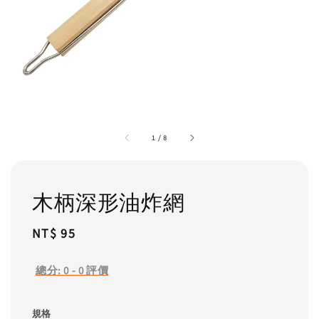
1
/
8
木柄深形油炸網
Regular
NT$ 95
price
總分:
0
-
0
評價
規格