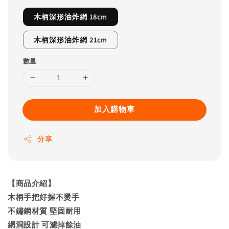
木柄深形油炸網 18cm
木柄深形油炸網 21cm
數量
加入購物車
分享
【商品介紹】
木柄手把好握不燙手
不鏽鋼材質 堅固耐用
網洞設計 可濾掉餘油