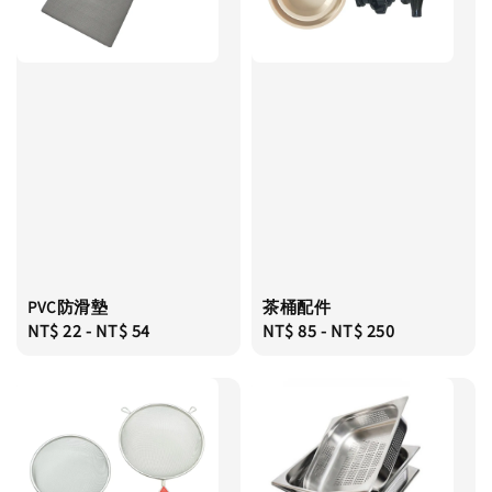
PVC防滑墊
茶桶配件
Regular
NT$ 22
-
NT$ 54
Regular
NT$ 85
-
NT$ 250
price
price