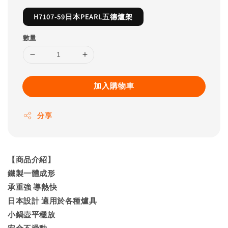
H7107-59日本PEARL五德爐架
數量
加入購物車
分享
【商品介紹】
鐵製一體成形
承重強 導熱快
日本設計 適用於各種爐具
小鍋壺平穩放