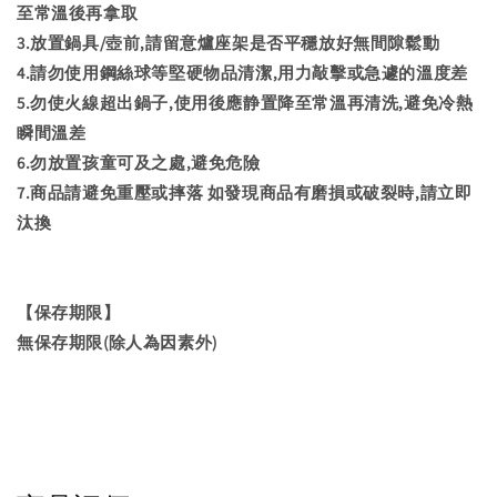
至常溫後再拿取
3.放置鍋具/壺前,請留意爐座架是否平穩放好無間隙鬆動
4.請勿使用鋼絲球等堅硬物品清潔,用力敲擊或急遽的溫度差
5.勿使火線超出鍋子,使用後應静置降至常溫再清洗,避免冷熱
瞬間溫差
6.勿放置孩童可及之處,避免危險
7.商品請避免重壓或摔落 如發現商品有磨損或破裂時,請立即
汰換
【保存期限】
無保存期限(除人為因素外)