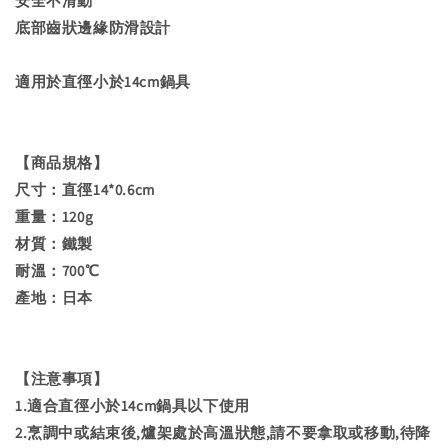
安全不滑動
底部齒狀邊緣防滑設計
適用於直徑小於14cm鍋具
【商品規格】
尺寸：直徑14*0.6cm
重量：120g
材質：鐵製
耐溫：700℃
產地：日本
【注意事項】
1.適合直徑小於14cm鍋具以下使用
2.烹調中或結束後,爐架處於高溫狀態,請不要拿取或移動,待降