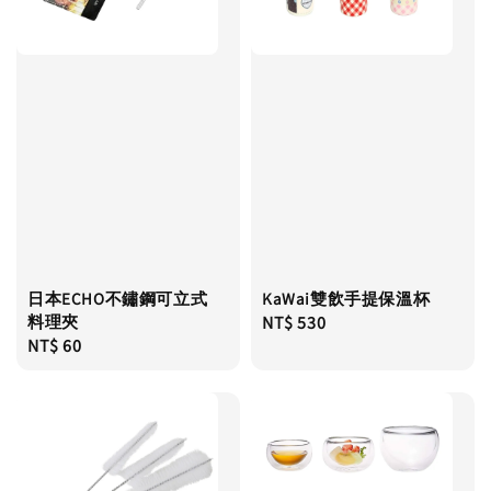
日本ECHO不鏽鋼可立式
KaWai雙飲手提保溫杯
料理夾
Regular
NT$ 530
Regular
NT$ 60
price
price