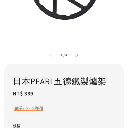
1
/
4
日本PEARL五德鐵製爐架
Regular
NT$ 339
price
總分:
0
-
0
評價
規格