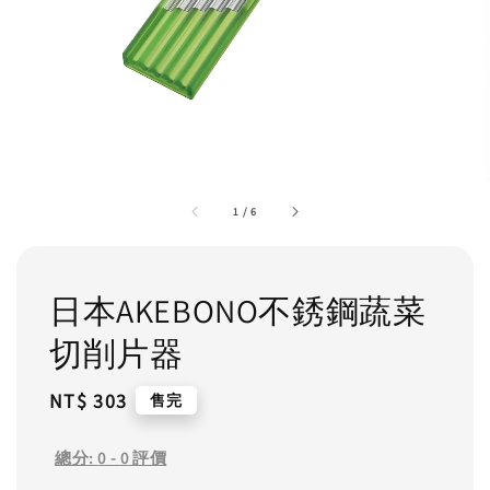
1
/
6
日本AKEBONO不銹鋼蔬菜
切削片器
Regular
NT$ 303
售完
price
總分:
0
-
0
評價