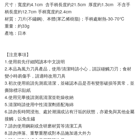
尺寸：寬度約4.1cm  含手柄長度約21.5cm  厚度約1.3cm   不含手
柄長度約12.7cm 手柄寬度約2.4cm
材質：刀片(不鏽鋼)、本體(苯乙烯樹脂)；手柄處耐熱-30-70℃
重量：約33g
產地：日本
【注意事項】
1.使用前先仔細閱讀本中文說明
2.本品為風力刀具產品，使用/清潔時請小心，請誤碰觸刀刃；食材
變小時易傷手，請適時改用刀具
3.初次使用前請先測底清潔，並確認本品是否有變形破損等異常，並
撕除標示貼紙
4.使用完畢後請測底清潔並乾燥收納
5.清潔時請使用中性清潔劑搭配海綿
6.請勿長時間浸泡、處於潮濕或沾有汙垢的狀態，亦避免與其他金屬
接觸，以免生鏽
7.請勿使用鋼刷或含研磨材質等清潔工具
8.請勿摔落、重擊重壓或對本品施加過大外力