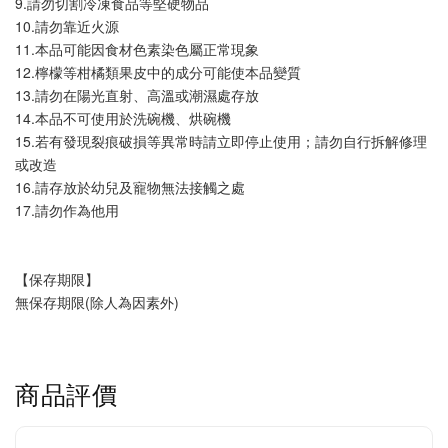
9.請勿切割冷凍食品等堅硬物品
10.請勿靠近火源
11.本品可能因食材色素染色屬正常現象
12.檸檬等柑橘類果皮中的成分可能使本品變質
13.請勿在陽光直射、高溫或潮濕處存放
14.本品不可使用於洗碗機、烘碗機
15.若有發現裂痕破損等異常時請立即停止使用；請勿自行拆解修理
或改造
16.請存放於幼兒及寵物無法接觸之處
17.請勿作為他用
【保存期限】
無保存期限(除人為因素外)
商品評價