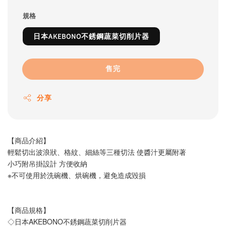
規格
日本AKEBONO不銹鋼蔬菜切削片器
售完
分享
【商品介紹】
輕鬆切出波浪狀、格紋、細絲等三種切法 使醬汁更屬附著
小巧附吊掛設計 方便收納
※不可使用於洗碗機、烘碗機，避免造成毀損
【商品規格】
◇日本AKEBONO不銹鋼蔬菜切削片器