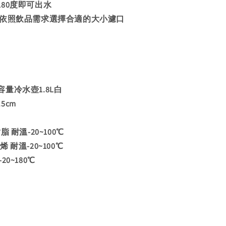
80度即可出水
可依照飲品需求選擇合適的大小濾口
量冷水壺1.8L白
.5cm
 耐溫-20~100℃
溫-20~100℃
~180℃