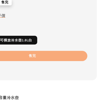
售完
評價
41A可橫放冷水壺1.8L白
售完
容量冷水壺