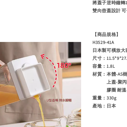
將蓋子逆時鐘轉1
雙向壺蓋設計 
【商品規格】
H3529-41A
日本製可橫放大容
尺寸：11.5*9*27
容量：1.8L
材質：本體-AS樹脂
上蓋-聚丙烯 耐
膠圈 耐溫-20
重量：330g
產地：日本