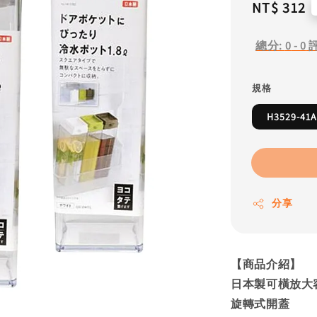
Regular
NT$ 312
price
總分:
0
-
0
規格
H3529-
分享
【商品介紹】
日本製可橫放大
旋轉式開蓋