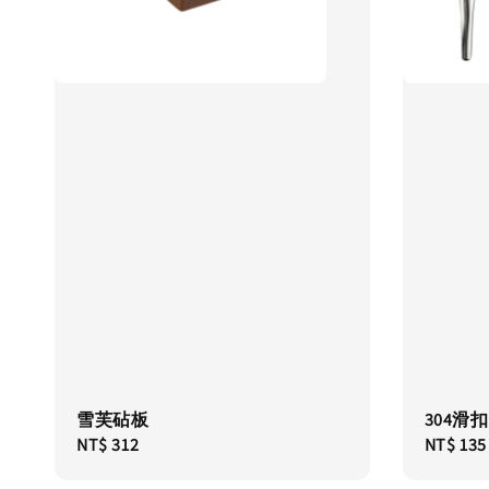
雪芙砧板
304滑
Regular
NT$ 312
Regular
NT$ 135
price
price