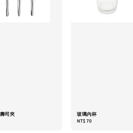
扣壽司夾
玻璃內杯
Regular
NT$ 70
price