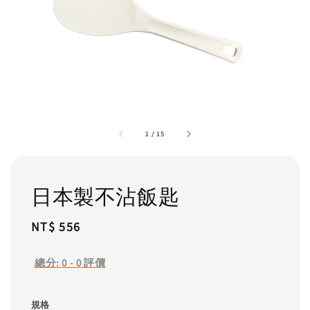
1
/
15
日本製不沾飯匙
Regular
NT$ 556
price
總分:
0
-
0
評價
規格