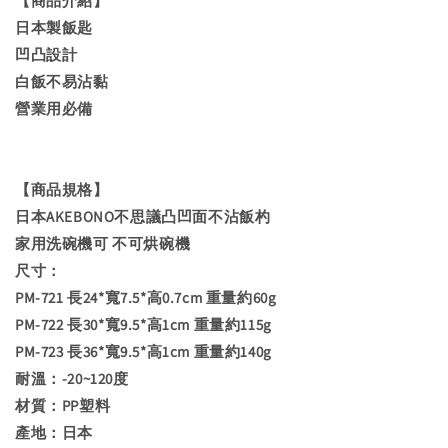
【商品介紹】
日本製飯匙
凹凸設計
白飯不易沾黏
營業用必備
【商品規格】
日本AKEBONO不思議凸凹面不沾飯杓
家用洗碗機可 不可烘碗機
尺寸：
PM-721 長24*寬7.5*高0.7cm 重量約60g
PM-722 長30*寬9.5*高1cm 重量約115g
PM-723 長36*寬9.5*高1cm 重量約140g
耐溫：-20~120度
材質：PP塑料
產地：日本