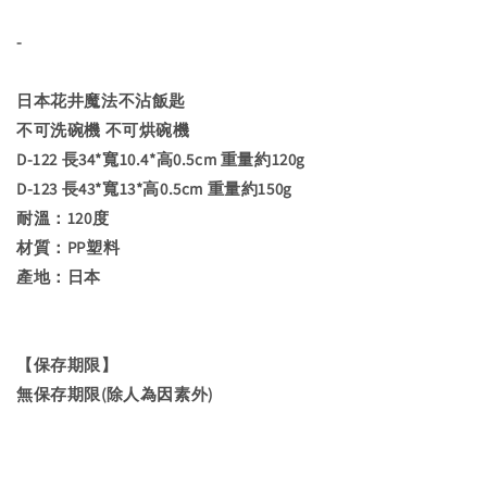
-
日本花井魔法不沾飯匙
不可洗碗機 不可烘碗機
D-122 長34*寬10.4*高0.5cm 重量約120g
D-123 長43*寬13*高0.5cm 重量約150g
耐溫：120度
材質：PP塑料
產地：日本
【保存期限】
無保存期限(除人為因素外)