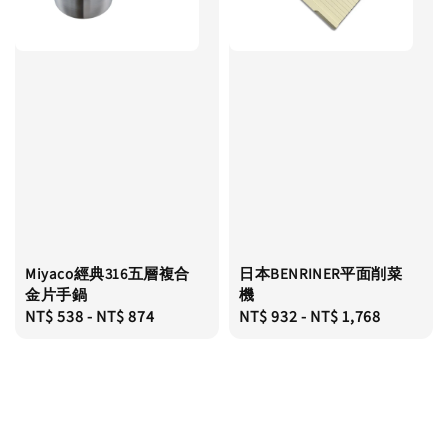
Miyaco經典316五層複合
日本BENRINER平面削菜
金片手鍋
機
Regular
NT$ 538
-
NT$ 874
Regular
NT$ 932
-
NT$ 1,768
price
price