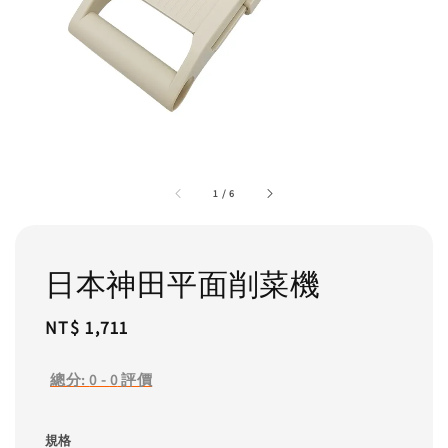
1
/
6
日本神田平面削菜機
Regular
NT$ 1,711
price
總分:
0
-
0
評價
規格