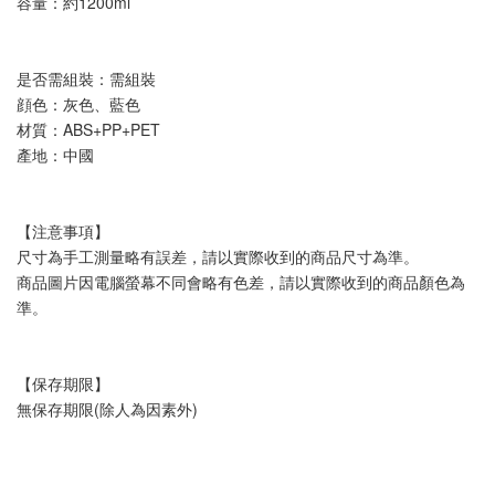
容量：約1200ml
是否需組裝：需組裝
顔色：灰色、藍色
材質：ABS+PP+PET
產地：中國
【注意事項】
尺寸為手工測量略有誤差，請以實際收到的商品尺寸為準。
商品圖片因電腦螢幕不同會略有色差，請以實際收到的商品顏色為
準。
【保存期限】
無保存期限(除人為因素外)