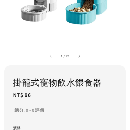
1
/
12
掛籠式寵物飲水餵食器
Regular
NT$ 96
price
總分:
0
-
0
評價
規格