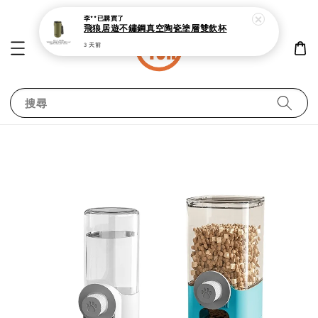
李**
已購買了
飛狼居遊不鏽鋼真空陶瓷塗層雙飲杯
3 天前
搜尋